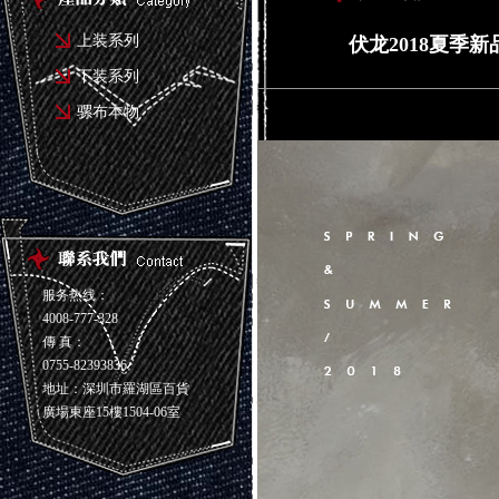
上装系列
伏龙2018夏季
下装系列
骡布本物
服务热线：
4008-777-328
傳 真：
0755-82393836
地址：深圳市羅湖區百貨
廣場東座15樓1504-06室